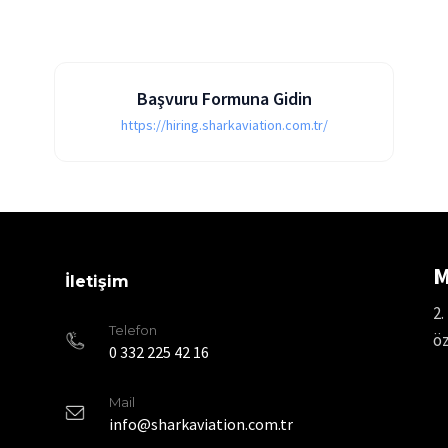
Başvuru Formuna Gidin
https://hiring.sharkaviation.com.tr/
M
İletişim
2.
Telefon
öz
0 332 225 42 16
Mail
info@sharkaviation.com.tr