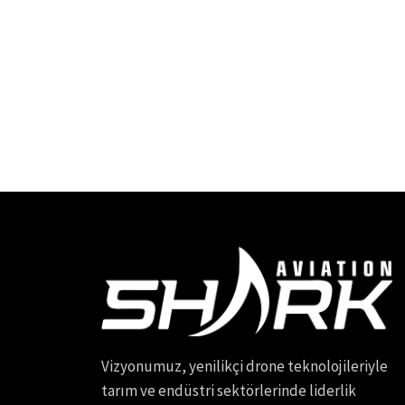
Vizyonumuz, yenilikçi drone teknolojileriyle
tarım ve endüstri sektörlerinde liderlik