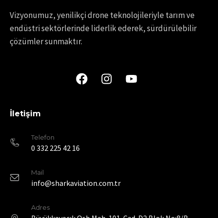
Vizyonumuz, yenilikçi drone teknolojileriyle tarım ve
endüstri sektörlerinde liderlik ederek, sürdürülebilir
çözümler sunmaktır.
İletişim
Telefon
0 332 225 42 16
Mail
info@sharkaviation.com.tr
Adres
Büyükkayacık Osb Mah. 101. Cad. D2 Blok No:8/B