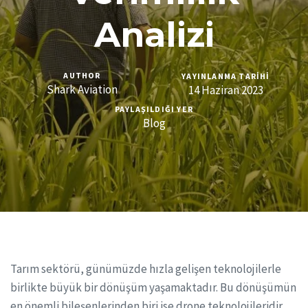
Analizi
AUTHOR
YAYINLANMA TARIHI
Shark Aviation
14 Haziran 2023
PAYLAŞILDIĞI YER
Blog
Tarım sektörü, günümüzde hızla gelişen teknolojilerle
birlikte büyük bir dönüşüm yaşamaktadır. Bu dönüşümün
en önemli bileşenlerinden biri ise drone teknolojileridir.