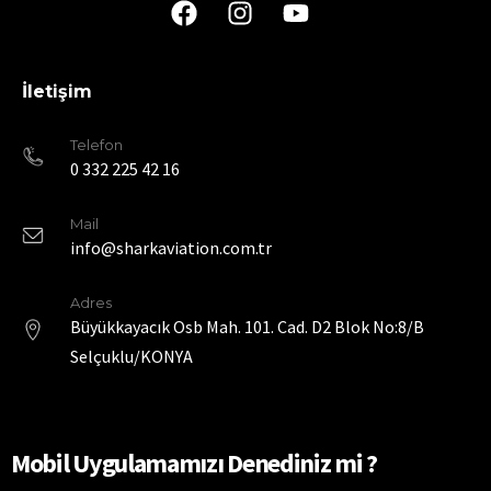
İletişim
Telefon
0 332 225 42 16
Mail
info@sharkaviation.com.tr
Adres
Büyükkayacık Osb Mah. 101. Cad. D2 Blok No:8/B
Selçuklu/KONYA
Mobil Uygulamamızı Denediniz mi ?