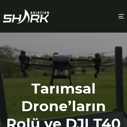
T
n
Tarımsal
Drone’ların
Rolü ve DJI T40