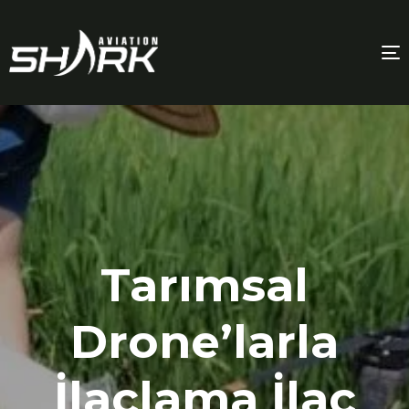
T
n
Tarımsal
Drone’larla
İlaçlama İlaç