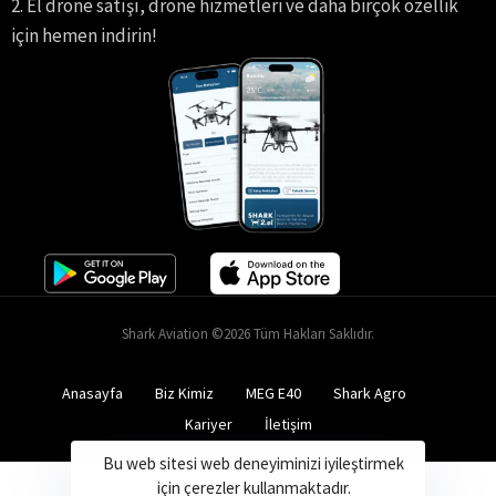
2. El drone satışı, drone hizmetleri ve daha birçok özellik
için hemen indirin!
Shark Aviation ©2026 Tüm Hakları Saklıdır.
Anasayfa
Biz Kimiz
MEG E40
Shark Agro
Kariyer
İletişim
Bu web sitesi web deneyiminizi iyileştirmek
için çerezler kullanmaktadır.