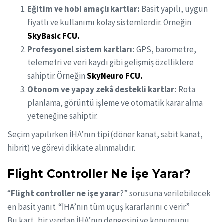
Eğitim ve hobi amaçlı kartlar:
Basit yapılı, uygun
fiyatlı ve kullanımı kolay sistemlerdir. Örneğin
SkyBasic FCU.
Profesyonel sistem kartları:
GPS, barometre,
telemetri ve veri kaydı gibi gelişmiş özelliklere
sahiptir. Örneğin
SkyNeuro FCU.
Otonom ve yapay zekâ destekli kartlar:
Rota
planlama, görüntü işleme ve otomatik karar alma
yeteneğine sahiptir.
Seçim yapılırken İHA’nın tipi (döner kanat, sabit kanat,
hibrit) ve görevi dikkate alınmalıdır.
Flight Controller Ne İşe Yarar?
“
Flight controller ne işe yarar
?” sorusuna verilebilecek
en basit yanıt: “İHA’nın tüm uçuş kararlarını o verir.”
Bu kart, bir yandan İHA’nın dengesini ve konumunu