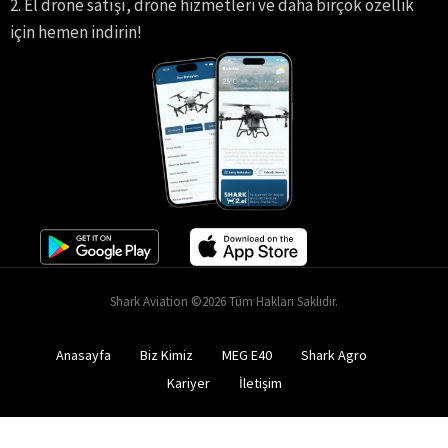
2. El drone satışı, drone hizmetleri ve daha birçok özellik
için hemen indirin!
Shark Aviation ©2026 Tüm Hakları Saklıdır.
Anasayfa
Biz Kimiz
MEG E40
Shark Agro
Kariyer
İletişim