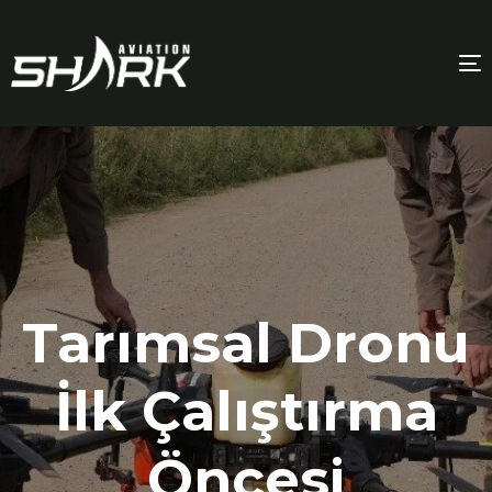
T
n
Tarımsal Dronu
İlk Çalıştırma
Öncesi