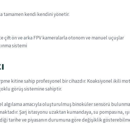
la tamamen kendi kendini yönetir.
ikte çift ön ve arka FPV kameralarla otonom ve manuel uçuşlar
çınma sistemi
ı
erpme kitine sahip profesyonel bir cihazdır. Koaksiyonel ikili mot
çoklu görüş sistemine sahiptir.
ngel algılama amacıyla oluşturulmuş binoküler sensörü bulunmak
maktadır. Şarj istasyonu uzaktan kumandaya, su pompasına, ışık
diği tarihe ve piyasanın durumuna göre değişiklik gösterebilm