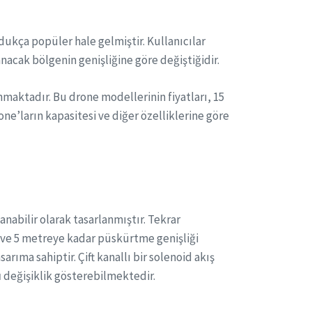
ukça popüler hale gelmiştir. Kullanıcılar
anacak bölgenin genişliğine göre değiştiğidir.
nmaktadır. Bu drone modellerinin fiyatları, 15
one’ların kapasitesi ve diğer özelliklerine göre
abilir olarak tasarlanmıştır. Tekrar
kı ve 5 metreye kadar püskürtme genişliği
rıma sahiptir. Çift kanallı bir solenoid akış
ı
değişiklik gösterebilmektedir.