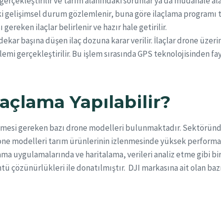
 gerçekleştirilir ve tarım alanındaki sorunlar ya da müdahale alan
ki gelişimsel durum gözlemlenir, buna göre ilaçlama programı t
reken ilaçlar belirlenir ve hazır hale getirilir.
 dekar başına düşen ilaç dozuna karar verilir. İlaçlar drone üzerind
mi gerçekleştirilir. Bu işlem sırasında GPS teknolojisinden fayda
laçlama Yapılabilir?
bilmesi gereken bazı drone modelleri bulunmaktadır. Sektörün
rone modelleri tarım ürünlerinin izlenmesinde yüksek performa
a uygulamalarında ve haritalama, verileri analiz etme gibi birç
ü çözünürlükleri ile donatılmıştır. DJI markasına ait olan baz