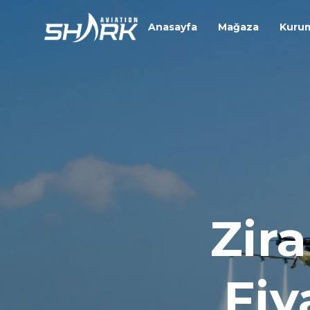
Anasayfa
Mağaza
Kuru
Zir
Fiy