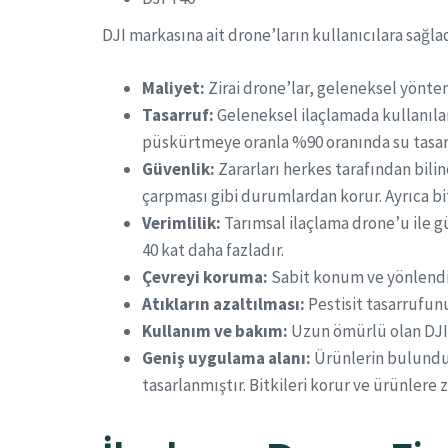
DJI markasına ait drone’ların kullanıcılara sağlad
Maliyet:
Zirai drone’lar, geleneksel yönt
Tasarruf:
Geleneksel ilaçlamada kullanılan
püskürtmeye oranla %90 oranında su tasarr
Güvenlik:
Zararları herkes tarafından bilin
çarpması gibi durumlardan korur. Ayrıca bit
Verimlilik:
Tarımsal ilaçlama drone’u ile g
40 kat daha fazladır.
Çevreyi koruma:
Sabit konum ve yönlendirm
Atıkların azaltılması:
Pestisit tasarrufu
Kullanım ve bakım:
Uzun ömürlü olan DJI z
Geniş uygulama alanı:
Ürünlerin bulunduğ
tasarlanmıştır. Bitkileri korur ve ürünlere z