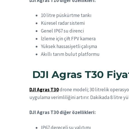
DJI Agras T10 diğer özellikleri:
10 litre püskürtme tankı
Küresel radar sistemi
Genel IP67 su direnci
İzleme için çift FPV kamera
Yüksek hassasiyetli çalışma
Akıllı tarım bulut platformu
DJI Agras T30
Fiya
DJI Agras T30
drone modeli; 30 litrelik operasyo
uygulama verimliliğini artırır. Dakikada 8 litre 
DJI Agras T30 diğer özellikleri:
IP67 dereceli su yalıtımı