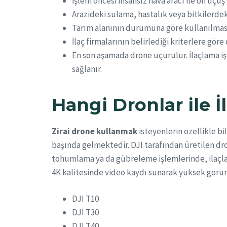
İşlem öncesi insansız hava aracı ile ön uçuş
Arazideki sulama, hastalık veya bitkilerde
Tarım alanının durumuna göre kullanılması ge
İlaç firmalarının belirlediği kriterlere göre
En son aşamada drone uçurulur. İlaçlama işle
sağlanır.
Hangi Dronlar ile İ
Zirai drone kullanmak
isteyenlerin özellikle 
başında gelmektedir. DJI tarafından üretilen d
tohumlama ya da gübreleme işlemlerinde, ilaçlam
4K kalitesinde video kaydı sunarak yüksek görünt
DJI T10
DJI T30
DJI T40