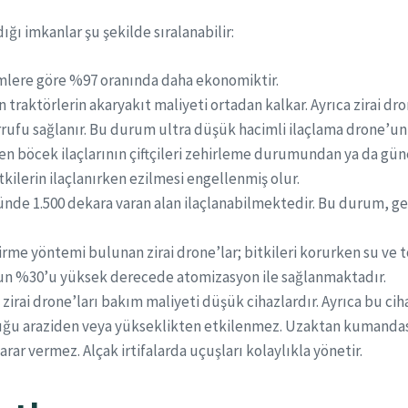
ığı imkanlar şu şekilde sıralanabilir:
emlere göre %97 oranında daha ekonomiktir.
 traktörlerin akaryakıt maliyeti ortadan kalkar. Ayrıca zirai dr
ufu sağlanır. Bu durum ultra düşük hacimli ilaçlama drone’unu
en böcek ilaçlarının çiftçileri zehirleme durumundan ya da güne
kilerin ilaçlanırken ezilmesi engellenmiş olur.
ünde 1.500 dekara varan alan ilaçlanabilmektedir. Bu durum, g
e yöntemi bulunan zirai drone’lar; bitkileri korurken su ve top
nun %30’u yüksek derecede atomizasyon ile sağlanmaktadır.
irai drone’ları bakım maliyeti düşük cihazlardır. Ayrıca bu ciha
u araziden veya yükseklikten etkilenmez. Uzaktan kumandası 
arar vermez. Alçak irtifalarda uçuşları kolaylıkla yönetir.