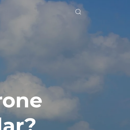
rone
dar?