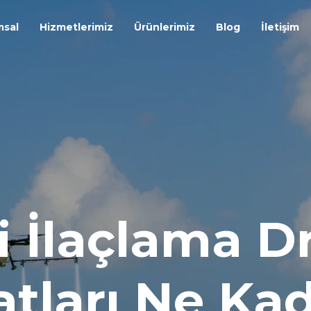
msal
Hizmetlerimiz
Ürünlerimiz
Blog
İletişim
ai İlaçlama D
atları Ne Ka