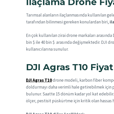
İlaçlama Drone Fiya
Tarımsal alanların ilaçlanmasında kullanılan ge
tarafından bilinmesi gereken konulardan biri,
il
En çok kullanılan zirai drone markaları arasında
bin $ ile 40 bin $ arasında değişmektedir. DJI dro
kullanıcılarına sunulur.
DJI Agras T10
Fiyat
DJI Agras T10
drone modeli, karbon fiber kompoz
doldurmayı daha verimli hale getirebilmek için pi
bulunur. Saatte 15 dönüm kadar yol kat edebilir. D
ölçer, pestisit püskürtme için kritik olan hassa