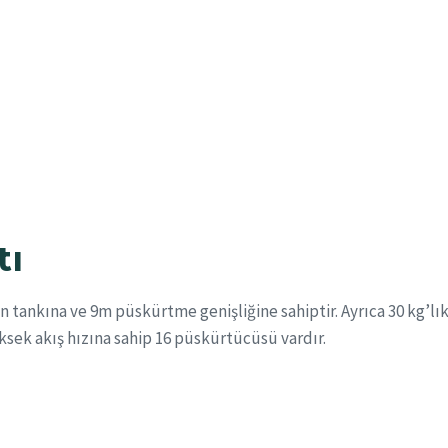
tı
n tankına ve 9m püskürtme genişliğine sahiptir. Ayrıca 30 kg’lık
yüksek akış hızına sahip 16 püskürtücüsü vardır.