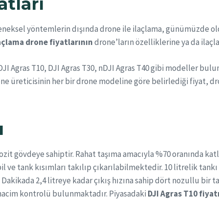
tları
leneksel yöntemlerin dışında drone ile ilaçlama, günümüzde old
açlama drone fiyatlarının
drone’ların özelliklerine ya da ilaçl
 DJI Agras T10, DJI Agras T30, nDJI Agras T40 gibi modeller bulu
ne üreticisinin her bir drone modeline göre belirlediği fiyat, dr
ı
it gövdeye sahiptir. Rahat taşıma amacıyla %70 oranında katlan
l ve tank kısımları takılıp çıkarılabilmektedir. 10 litrelik tan
akikada 2,4 litreye kadar çıkış hızına sahip dört nozullu bir tasa
s hacim kontrolü bulunmaktadır. Piyasadaki
DJI Agras T10 fiyat