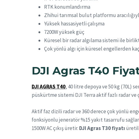
RTK konumlandırma
Zhihui tarımsal bulut platformu aracılığıy
Yüksek hassasiyetli çalışma
7200W yüksek güç
Küresel bir radar algılama sistemi ile birl
Çok yönlü algı için küresel engellerden ka
DJI Agras T40
Fiyat
DJI AGRAS T40
, 40 litre depoya ve 50 kg (70L) s
püskürtme sistemi DJI Terra aktif fazlı radar ve 
Aktif faz dizili radar ve 360 derece çok yönlü e
fonksiyonlu jeneratör %15 yakıt tasarrufu sağla
1500W AC çıkış üretir.
DJI Agras T30 fiyatı
üretil